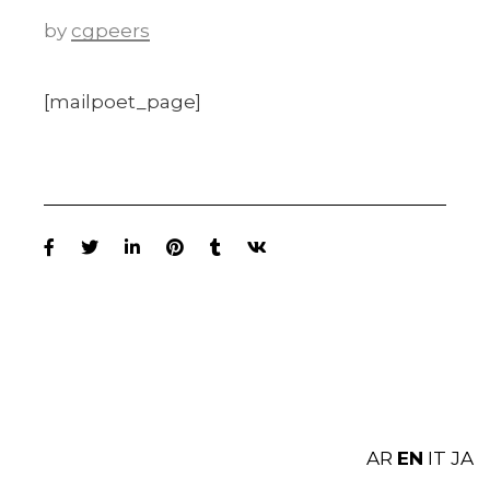
by
cgpeers
[mailpoet_page]
AR
EN
IT
JA