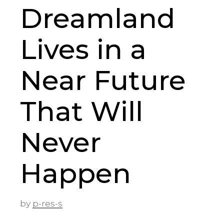
Dreamland
Lives in a
Near Future
That Will
Never
Happen
by
p-res-s