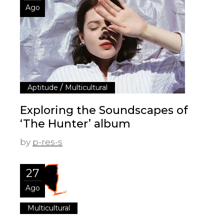
Ago
/
Aptitude
Multicultural
Exploring the Soundscapes of
‘The Hunter’ album
by
p-res-s
27
Ago
Multicultural