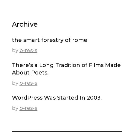
Archive
the smart forestry of rome
by
p-res-s
There’s a Long Tradition of Films Made
About Poets.
by
p-res-s
WordPress Was Started In 2003.
by
p-res-s